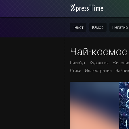
Текст
Юмор
Негатив
Повтор
Чай-космос
Пикабу+
Художник
Живопи
Стихи
Иллюстрации
Чайни