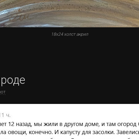
18х24 холст акрил
ороде
шот