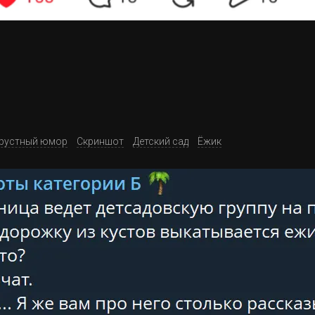
рустный юмор
Скриншот
Детский сад
Ёжик