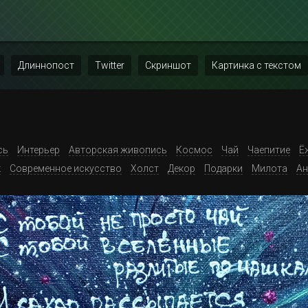
Длиннопост
Twitter
Скриншот
Картинка с текстом
сь
Интерьер
Авторская живопись
Космос
Чай
Чаепитие
Ё
к
Современное искусство
Холст
Декор
Подарки
Милота
Ан