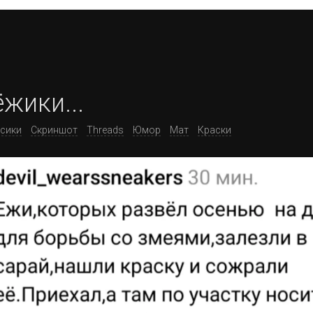
жики...
сики
Скриншот
Threads
Юмор
Мат
Краски